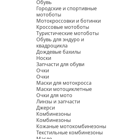
Обувь
Городские и спортивные
мотоботы
Мотокроссовки и ботинки
Кроссовые мотоботы
Туристические мотоботы
Обувь для эндуро и
квадроцикла
Дождевые бахилы
Носки
Запчасти для обуви
Очки
Очки
Маски для мотокросса
Маски мотоциклетные
Очки для мото
Линзы и запчасти
Джерси
Комбинезоны
Комбинезоны
Кожаные мотокомбинезоны
Текстильные комбинезоны
Масло