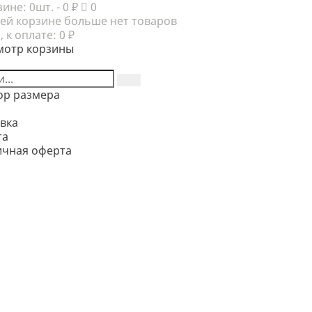
зине:
0шт.
- 0 ₽
0
ей корзине больше нет товаров
, к оплате:
0 ₽
мотр корзины
ор размера
вка
та
ичная оферта