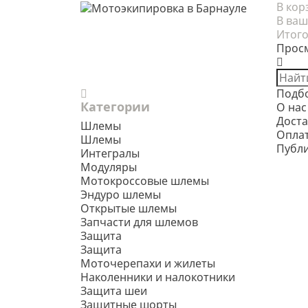
В кор
В ваш
Итого
Прос
Подб
Категории
О нас
Доста
Шлемы
Опла
Шлемы
Публ
Интегралы
Модуляры
Мотокроссовые шлемы
Эндуро шлемы
Открытые шлемы
Запчасти для шлемов
Защита
Защита
Моточерепахи и жилеты
Наколенники и налокотники
Защита шеи
Защитные шорты