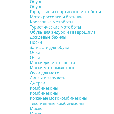
Обувь
Обувь
Городские и спортивные мотоботы
Мотокроссовки и ботинки
Кроссовые мотоботы
Туристические мотоботы
Обувь для эндуро и квадроцикла
Дождевые бахилы
Носки
Запчасти для обуви
Очки
Очки
Маски для мотокросса
Маски мотоциклетные
Очки для мото
Линзы и запчасти
Джерси
Комбинезоны
Комбинезоны
Кожаные мотокомбинезоны
Текстильные комбинезоны
Масло
Масло