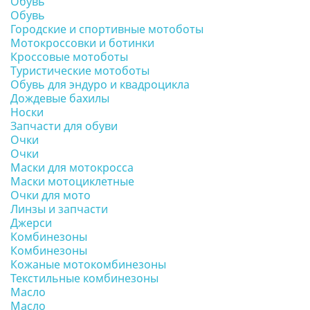
Обувь
Обувь
Городские и спортивные мотоботы
Мотокроссовки и ботинки
Кроссовые мотоботы
Туристические мотоботы
Обувь для эндуро и квадроцикла
Дождевые бахилы
Носки
Запчасти для обуви
Очки
Очки
Маски для мотокросса
Маски мотоциклетные
Очки для мото
Линзы и запчасти
Джерси
Комбинезоны
Комбинезоны
Кожаные мотокомбинезоны
Текстильные комбинезоны
Масло
Масло