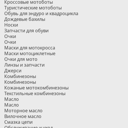
Кроссовые мотоботы
Туристические мотоботы
Обувь для эндуро и квадроцикла
Дождевые бахилы
Носки
Запчасти для обуви
Очки
Очки
Маски для мотокросса
Маски мотоциклетные
Очки для мото
Линзы и запчасти
Джерси
Комбинезоны
Комбинезоны
Кожаные мотокомбинезоны
Текстильные комбинезоны
Масло
Масло
Моторное масло
Вилочное масло
Смазка цепи
Обслуживание и уход