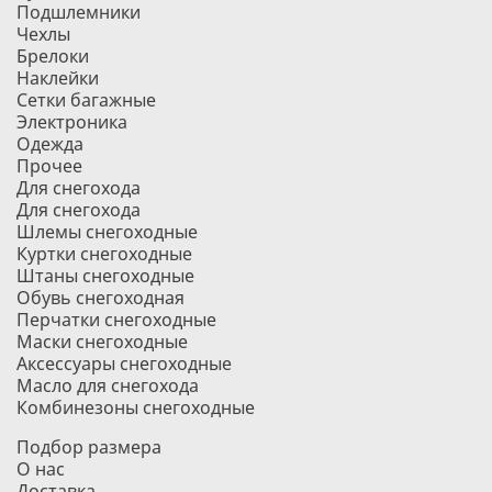
Подшлемники
Чехлы
Брелоки
Наклейки
Сетки багажные
Электроника
Одежда
Прочее
Для снегохода
Для снегохода
Шлемы снегоходные
Куртки снегоходные
Штаны снегоходные
Обувь снегоходная
Перчатки снегоходные
Маски снегоходные
Аксессуары снегоходные
Масло для снегохода
Комбинезоны снегоходные
Подбор размера
О нас
Доставка