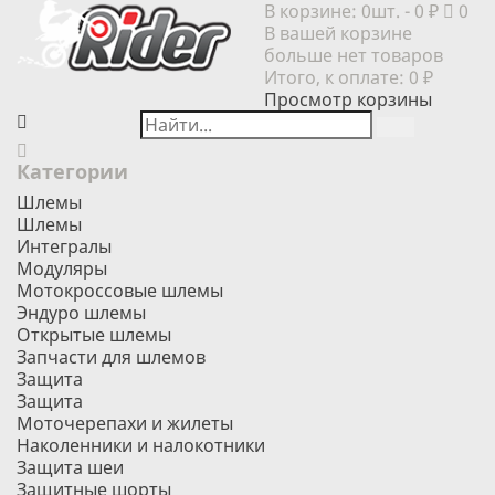
В корзине:
0шт.
- 0 ₽
0
В вашей корзине
больше нет товаров
Итого, к оплате:
0 ₽
Просмотр корзины
Категории
Шлемы
Шлемы
Интегралы
Модуляры
Мотокроссовые шлемы
Эндуро шлемы
Открытые шлемы
Запчасти для шлемов
Защита
Защита
Моточерепахи и жилеты
Наколенники и налокотники
Защита шеи
Защитные шорты