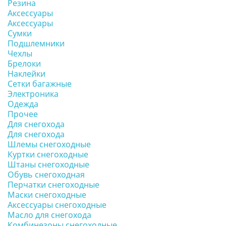
Резина
Аксессуары
Аксессуары
Сумки
Подшлемники
Чехлы
Брелоки
Наклейки
Сетки багажные
Электроника
Одежда
Прочее
Для снегохода
Для снегохода
Шлемы снегоходные
Куртки снегоходные
Штаны снегоходные
Обувь снегоходная
Перчатки снегоходные
Маски снегоходные
Аксессуары снегоходные
Масло для снегохода
Комбинезоны снегоходные