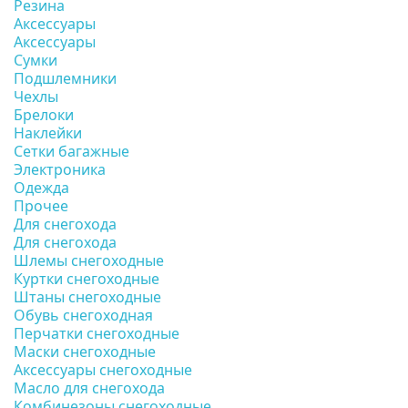
Резина
Аксессуары
Аксессуары
Сумки
Подшлемники
Чехлы
Брелоки
Наклейки
Сетки багажные
Электроника
Одежда
Прочее
Для снегохода
Для снегохода
Шлемы снегоходные
Куртки снегоходные
Штаны снегоходные
Обувь снегоходная
Перчатки снегоходные
Маски снегоходные
Аксессуары снегоходные
Масло для снегохода
Комбинезоны снегоходные