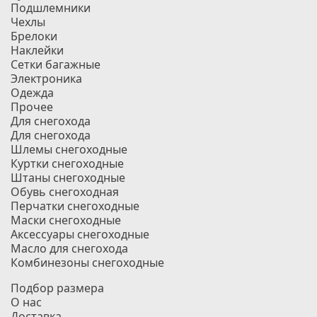
Подшлемники
Чехлы
Брелоки
Наклейки
Сетки багажные
Электроника
Одежда
Прочее
Для снегохода
Для снегохода
Шлемы снегоходные
Куртки снегоходные
Штаны снегоходные
Обувь снегоходная
Перчатки снегоходные
Маски снегоходные
Аксессуары снегоходные
Масло для снегохода
Комбинезоны снегоходные
Подбор размера
О нас
Доставка