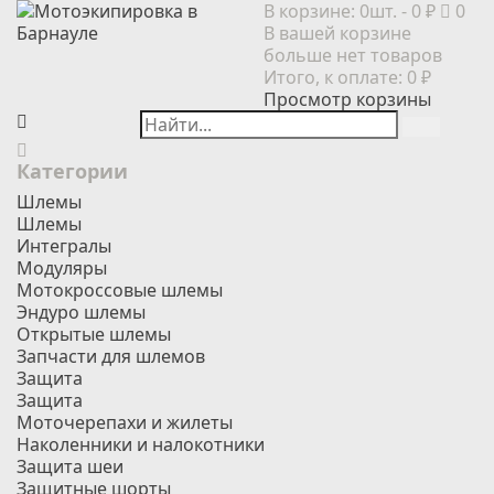
В корзине:
0шт.
- 0 ₽
0
В вашей корзине
больше нет товаров
Итого, к оплате:
0 ₽
Просмотр корзины
Категории
Шлемы
Шлемы
Интегралы
Модуляры
Мотокроссовые шлемы
Эндуро шлемы
Открытые шлемы
Запчасти для шлемов
Защита
Защита
Моточерепахи и жилеты
Наколенники и налокотники
Защита шеи
Защитные шорты