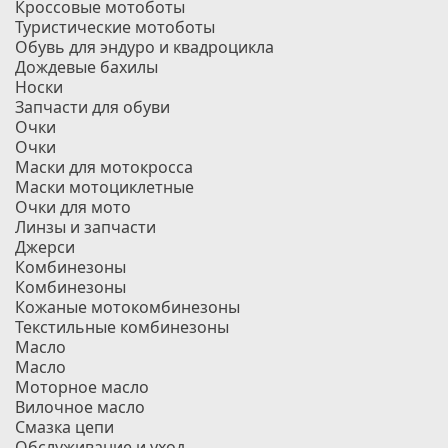
Кроссовые мотоботы
Туристические мотоботы
Обувь для эндуро и квадроцикла
Дождевые бахилы
Носки
Запчасти для обуви
Очки
Очки
Маски для мотокросса
Маски мотоциклетные
Очки для мото
Линзы и запчасти
Джерси
Комбинезоны
Комбинезоны
Кожаные мотокомбинезоны
Текстильные комбинезоны
Масло
Масло
Моторное масло
Вилочное масло
Смазка цепи
Обслуживание и уход