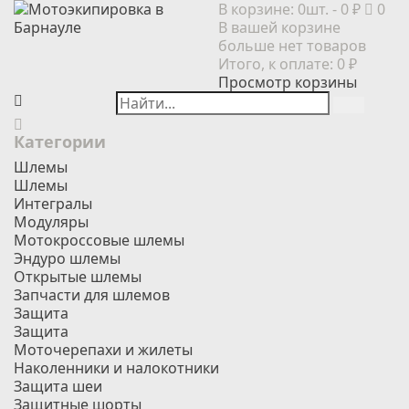
В корзине:
0шт.
- 0 ₽
0
В вашей корзине
больше нет товаров
Итого, к оплате:
0 ₽
Просмотр корзины
Категории
Шлемы
Шлемы
Интегралы
Модуляры
Мотокроссовые шлемы
Эндуро шлемы
Открытые шлемы
Запчасти для шлемов
Защита
Защита
Моточерепахи и жилеты
Наколенники и налокотники
Защита шеи
Защитные шорты