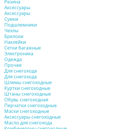
Резина
Аксессуары
Аксессуары
Сумки
Подшлемники
Чехлы
Брелоки
Наклейки
Сетки багажные
Электроника
Одежда
Прочее
Для снегохода
Для снегохода
Шлемы снегоходные
Куртки снегоходные
Штаны снегоходные
Обувь снегоходная
Перчатки снегоходные
Маски снегоходные
Аксессуары снегоходные
Масло для снегохода
Комбинезоны снегоходные