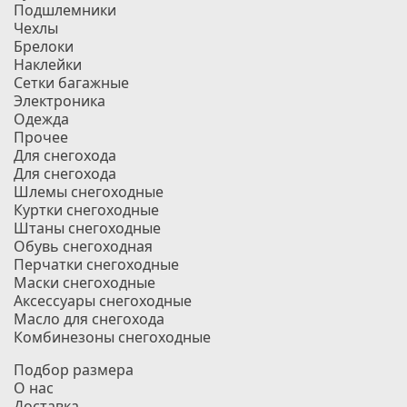
Подшлемники
Чехлы
Брелоки
Наклейки
Сетки багажные
Электроника
Одежда
Прочее
Для снегохода
Для снегохода
Шлемы снегоходные
Куртки снегоходные
Штаны снегоходные
Обувь снегоходная
Перчатки снегоходные
Маски снегоходные
Аксессуары снегоходные
Масло для снегохода
Комбинезоны снегоходные
Подбор размера
О нас
Доставка