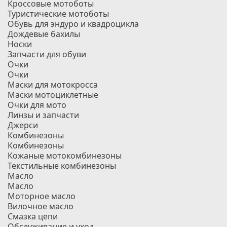
Кроссовые мотоботы
Туристические мотоботы
Обувь для эндуро и квадроцикла
Дождевые бахилы
Носки
Запчасти для обуви
Очки
Очки
Маски для мотокросса
Маски мотоциклетные
Очки для мото
Линзы и запчасти
Джерси
Комбинезоны
Комбинезоны
Кожаные мотокомбинезоны
Текстильные комбинезоны
Масло
Масло
Моторное масло
Вилочное масло
Смазка цепи
Обслуживание и уход